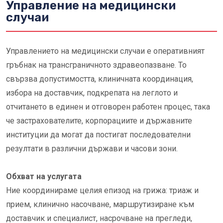
Управление на медицински
случаи
Управлението на медицински случаи е оперативният
гръбнак на трансграничното здравеопазване. То
свързва допустимостта, клиничната координация,
избора на доставчик, подкрепата на леглото и
отчитането в единен и отговорен работен процес, така
че застрахователите, корпорациите и държавните
институции да могат да постигат последователни
резултати в различни държави и часови зони.
Обхват на услугата
Ние координираме целия епизод на грижа: триаж и
прием, клинично насочване, маршрутизиране към
доставчик и специалист, насрочване на прегледи,