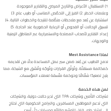
1) الاستقبال: الأعراض والتاريخ المرضي والتقارير الموجودة
وعلامات الخطر. 2) الفرز إلى التخصّص المناسب أو طبيب عام. 3)
استشارة عن بُعد مع ملاحظات منظّمة للنتيجة والخطوات التالية. 4)
تنسيق الإحالات أو الفحوص أو الرعاية الحضورية عند الحاجة. 5)
إعداد التقارير لأصحاب المصلحة والاستمرارية عبر المناطق الزمنية
والوجهات.
لماذا Mest Assistance
ندمج التطبيب عن بُعد ضمن سير عمل المساعدة بدلًا من تقديمه
كمكالمة مستقلّة. وتُوثّق القرارات وتُوجّه وتُنسّق مع الشبكة، مما
يتيح تصعيدًا شفّافًا وحوكمة متّسقة لعملاء المؤسسات.
لمن هذه الخدمة
لشركات التأمين وشركات TPA التي تدير حالات دولية، والشركات
التي تدعم الموظفين المسافرين، والبرامج الحكومية التي تحتاج
إلى إرشاد طبي قابل للتوسّع والتتبّع ومسارات حلّ أسرع.