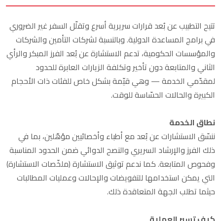
تتيح التطبيب عن بُعد قرارات سريرية أسرع وتقلّل السفر غير الضروري
في برامج المساعدة الدولية. وبالنسبة لشركات التأمين والشركات
والمؤسسات الحكومية، تدعم الاستشارة عن بُعد الفرز المبكر والرأي
الثاني والمتابعة دون تأخير وتكلفة الزيارات العابرة للحدود
لمقدّمي الخدمة — وهي قيّمة بشكل خاص للفئات ذات الأحجام
الكبيرة والحالات الحسّاسة للوقت.
نطاق الخدمة
ننسّق الاستشارات عن بُعد مع أطباء وأخصائيين مؤهّلين، بما في
ذلك الفرز والإرشاد السريري والنصح الدوائي ضمن الحدود المناسبة
وفحوص المتابعة. كما ندعم توثيق الاستشارة (ملخّصات الاستشارة)
التي يمكن استخدامها للتفويضات والإحالات وعمليات المطالبات
حيثما تطلب الجهة المتعاقدة ذلك.
كيف تسير العملية