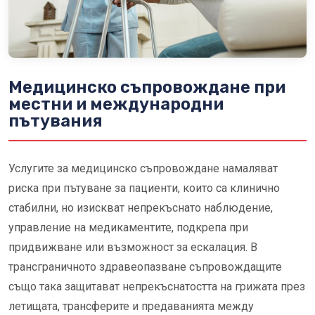
Медицинско съпровождане при
местни и международни
пътувания
Услугите за медицинско съпровождане намаляват
риска при пътуване за пациенти, които са клинично
стабилни, но изискват непрекъснато наблюдение,
управление на медикаментите, подкрепа при
придвижване или възможност за ескалация. В
трансграничното здравеопазване съпровождащите
също така защитават непрекъснатостта на грижата през
летищата, трансферите и предаванията между