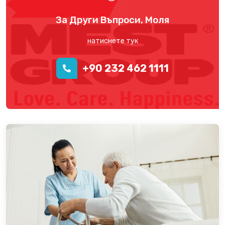
За Други Въпроси, Моля
натиснете тук
+90 232 462 1111