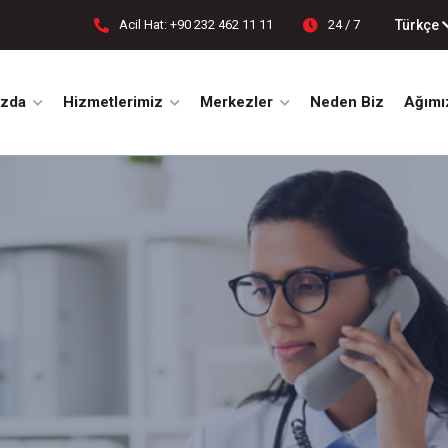
Türkçe
Acil Hat: +90 232 462 11 11
24 / 7
ızda
Hizmetlerimiz
Merkezler
Neden Biz
Ağımı