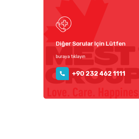
Diğer Sorular Için Lütfen
buraya tıklayın
+90 232 462 1111