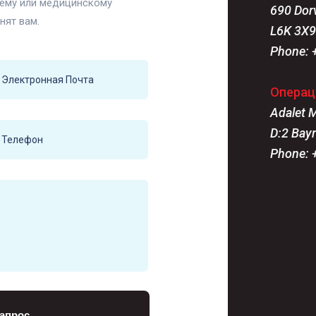
щему или медицинскому
690 Dorv
нят вам.
L6K 3X9
Phone:
Операц
Adalet 
D:2 Bayr
Phone:
апрос