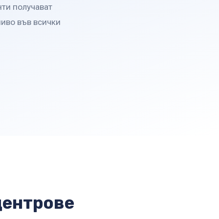
нти получават
ниво във всички
центрове