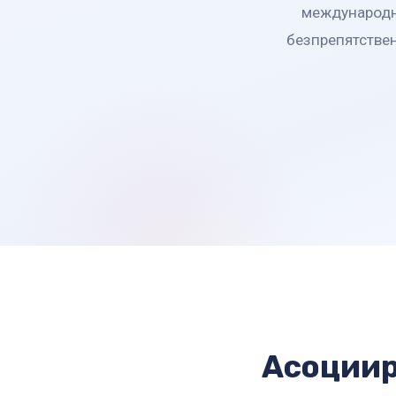
международни
безпрепятствен
Асоциир