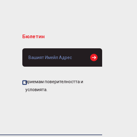
Бюлетин
приемам поверителността и
условията.