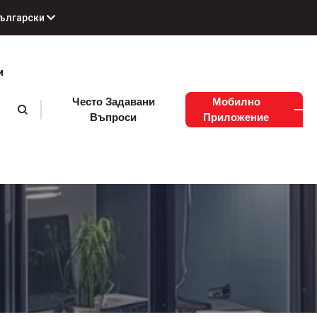
ългарски
и
Често Задавани
Мобилно
Въпроси
Приложение