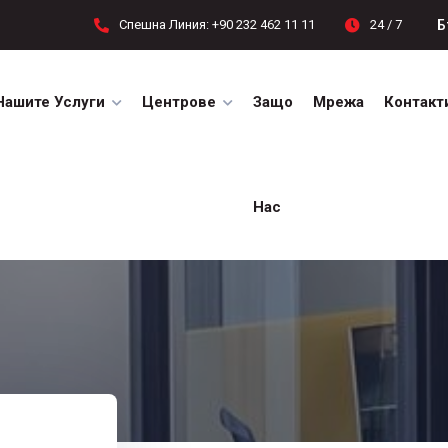
Б
Спешна Линия: +90 232 462 11 11
24 / 7
Нашите Услуги
Центрове
Защо
Мрежа
Контакт
Нас