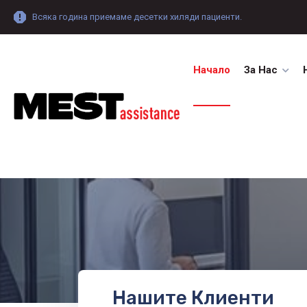
Всяка година приемаме десетки хиляди пациенти.
Начало
За Нас
Нашите Клиенти