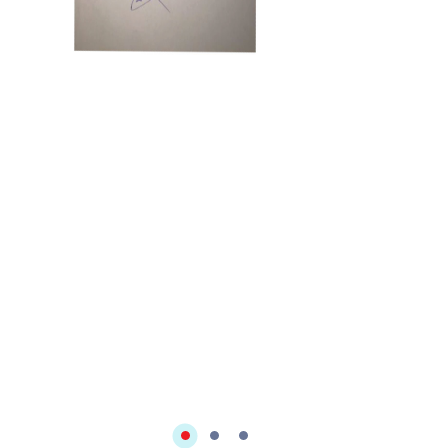
Jamal Ahmed
Al Burgi
Ливия