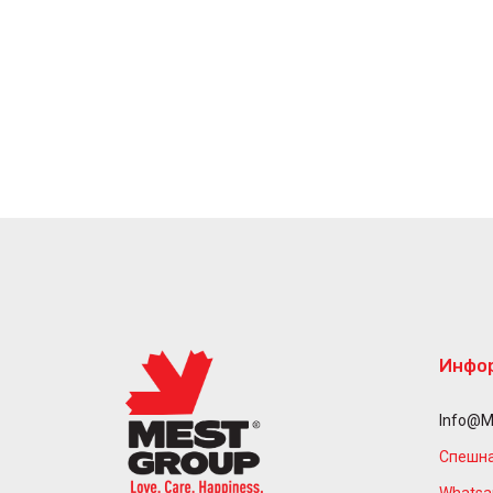
Инфо
Info@m
Спешна