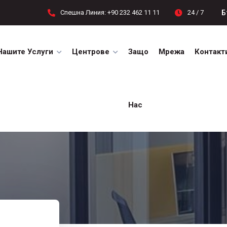
Б
Спешна Линия: +90 232 462 11 11
24 / 7
Нашите Услуги
Центрове
Защо
Мрежа
Контакт
Нас