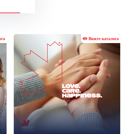
ога
Вижте каталога