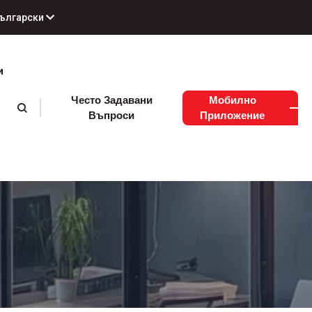
ългарски
и
Често Задавани
Мобилно
Въпроси
Приложение