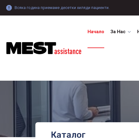
Всяка година приемаме десетки хиляди пациенти.
Начало
За Нас
Каталог