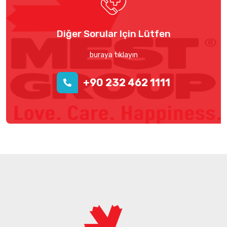
Diğer Sorular Için Lütfen
buraya tıklayın
+90 232 462 1111