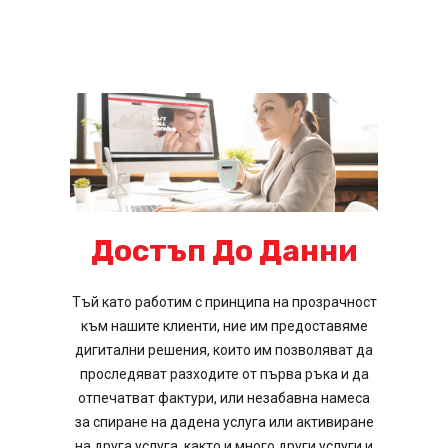
Достъп До Данни
Тъй като работим с принципа на прозрачност
към нашите клиенти, ние им предоставяме
дигитални решения, които им позволяват да
проследяват разходите от първа ръка и да
отпечатват фактури, или незабавна намеса
за спиране на дадена услуга или активиране
на друга услуга, както и много други услуги и