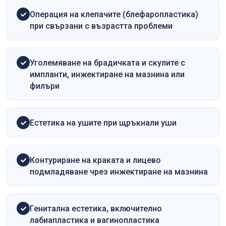
Операция на клепачите (блефаропластика)
при свързани с възрастта проблеми
Уголемяване на брадичката и скулите с
импланти, инжектиране на мазнина или
филъри
Естетика на ушите при щръкнали уши
Контуриране на краката и лицево
подмладяване чрез инжектиране на мазнина
Генитална естетика, включително
лабиапластика и вагинопластика