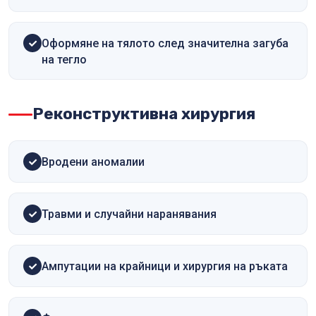
Оформяне на тялото след значителна загуба
на тегло
Реконструктивна хирургия
Вродени аномалии
Травми и случайни наранявания
Ампутации на крайници и хирургия на ръката