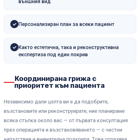
външния вид
Персонализиран план за всеки пациент
Както естетична, така и реконструктивна
експертиза под един покрив
Координирана грижа с
приоритет към пациента
Независимо дали целта ви е да подобрите,
възстановите или реконструирате, ние планираме
всяка стъпка около вас — от първата консултация
през операцията и възстановяването — с честни
напътствия и внимателна подкрепа. Това отразява