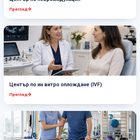
Преглед
Център по ин витро оплождане (IVF)
Преглед