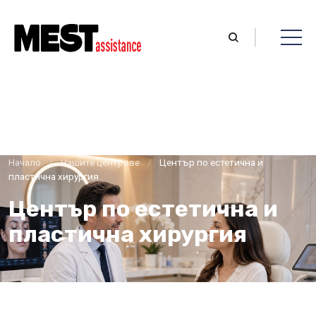
Начало
/
Нашите центрове
/
Център по естетична и
пластична хирургия
Център по естетична и
пластична хирургия