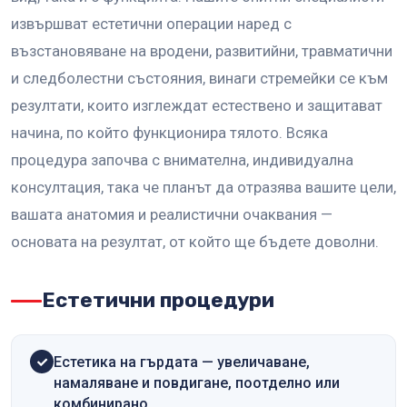
извършват естетични операции наред с
възстановяване на вродени, развитийни, травматични
и следболестни състояния, винаги стремейки се към
резултати, които изглеждат естествено и защитават
начина, по който функционира тялото. Всяка
процедура започва с внимателна, индивидуална
консултация, така че планът да отразява вашите цели,
вашата анатомия и реалистични очаквания —
основата на резултат, от който ще бъдете доволни.
Естетични процедури
Естетика на гърдата — увеличаване,
намаляване и повдигане, поотделно или
комбинирано