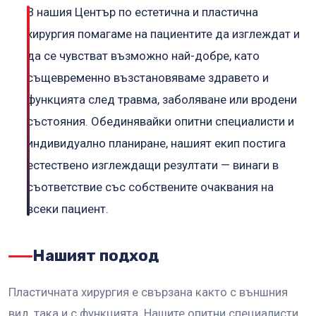
В нашия Център по естетична и пластична
хирургия помагаме на пациентите да изглеждат и
да се чувстват възможно най-добре, като
същевременно възстановяваме здравето и
функцията след травма, заболяване или вродени
състояния. Обединявайки опитни специалисти и
индивидуално планиране, нашият екип постига
естествено изглеждащи резултати — винаги в
съответствие със собствените очаквания на
всеки пациент.
Нашият подход
Пластичната хирургия е свързана както с външния
вид, така и с функцията. Нашите опитни специалисти