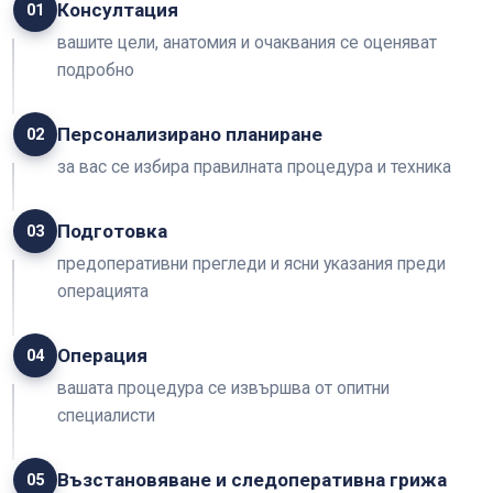
Консултация
01
вашите цели, анатомия и очаквания се оценяват
подробно
Персонализирано планиране
02
за вас се избира правилната процедура и техника
Подготовка
03
предоперативни прегледи и ясни указания преди
операцията
Операция
04
вашата процедура се извършва от опитни
специалисти
Възстановяване и следоперативна грижа
05