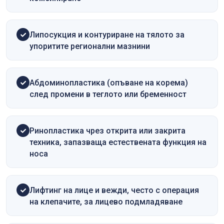
Липосукция и контуриране на тялото за
упоритите регионални мазнини
Абдоминопластика (опъване на корема)
след промени в теглото или бременност
Ринопластика чрез открита или закрита
техника, запазваща естествената функция на
носа
Лифтинг на лице и вежди, често с операция
на клепачите, за лицево подмладяване