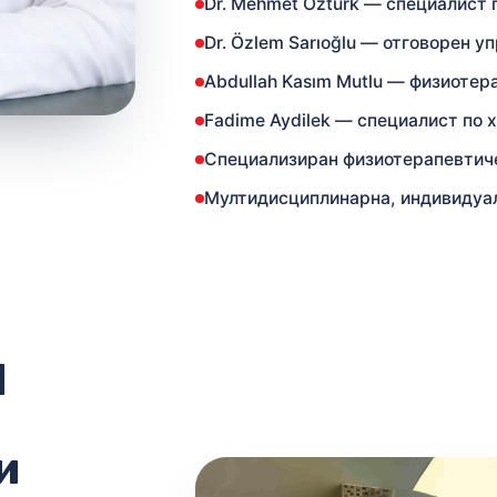
Dr. Mehmet Öztürk — специалист 
Dr. Özlem Sarıoğlu — отговорен у
Abdullah Kasım Mutlu — физиотер
Fadime Aydilek — специалист по 
Специализиран физиотерапевтиче
Мултидисциплинарна, индивидуа
l
и