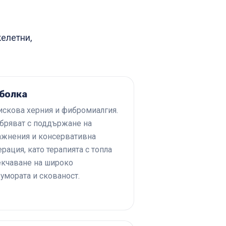
елетни,
 болка
дискова херния и фибромиалгия.
обряват с поддържане на
ражнения и консервативна
ерация, като терапията с топла
екчаване на широко
 умората и скованост.