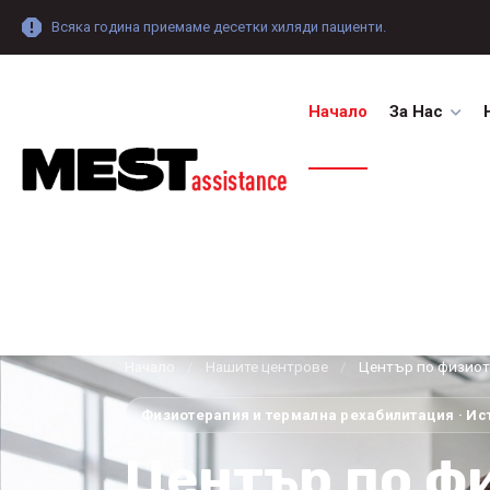
Всяка година приемаме десетки хиляди пациенти.
Начало
За Нас
Начало
/
Нашите центрове
/
Център по физиот
Физиотерапия и термална рехабилитация · Ис
Център по ф