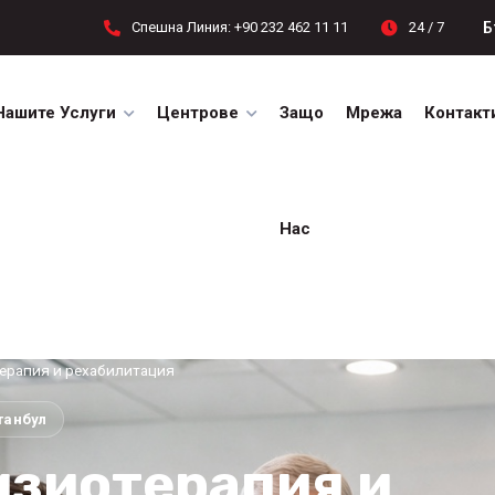
Б
Спешна Линия: +90 232 462 11 11
24 / 7
Нашите Услуги
Центрове
Защо
Мрежа
Контакт
Нас
ерапия и рехабилитация
танбул
изиотерапия и