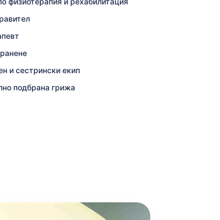
по физиотерапия и рехабилитация
правител
апевт
хранене
н и сестрински екип
лно подбрана грижа