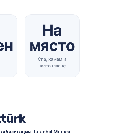
На
ен
място
Спа, хамам и
настаняване
ztürk
абилитация · Istanbul Medical