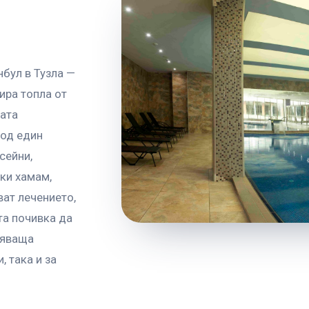
я
нбул в Тузла —
ира топла от
ата
под един
сейни,
ски хамам,
ват лечението,
та почивка да
вяваща
, така и за