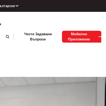
ългарски
и
Често Задавани
Мобилно
Въпроси
Приложение