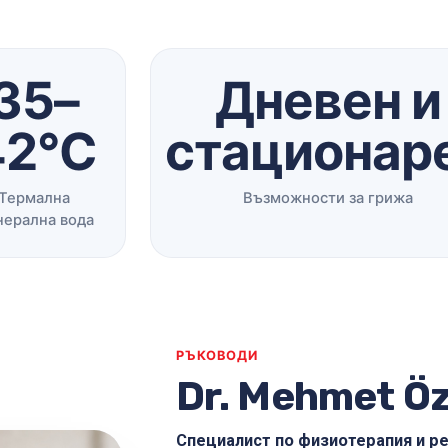
35–
Дневен и
42°C
стационар
Термална
Възможности за грижа
нерална вода
РЪКОВОДИ
Dr. Mehmet Ö
Специалист по физиотерапия и рех