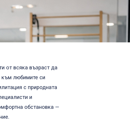
и от всяка възраст да
т към любимите си
илитация с природната
пециалисти и
комфортна обстановка —
ние.