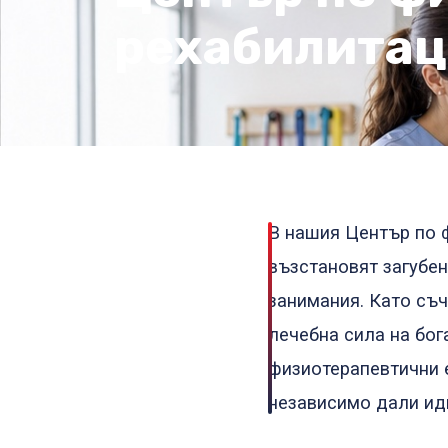
рехабилита
В нашия Център по 
възстановят загубен
занимания. Като съ
лечебна сила на бог
физиотерапевтични 
независимо дали идв