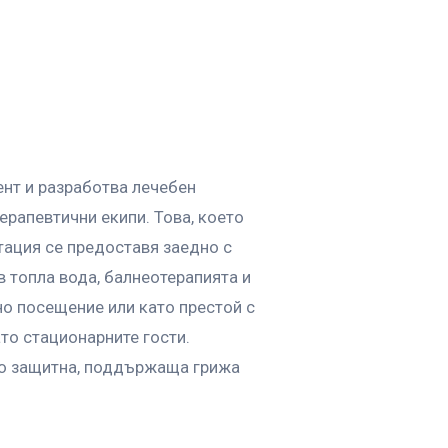
ент и разработва лечебен
ерапевтични екипи. Това, което
тация се предоставя заедно с
в топла вода, балнеотерапията и
но посещение или като престой с
то стационарните гости.
до защитна, поддържаща грижа