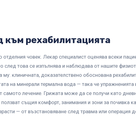
д към рехабилитацията
о отделния човек. Лекар специалист оценява всеки паци
то след това се изпълнява и наблюдава от нашите физиот
та му: клиничната, доказателствено обоснована рехабили
тата на минерали термална вода — така че упражненията 
от самото лечение. Грижата може да се получи като днев
 ползват същия комфорт, занимания и зони за почивка ка
зрасти — от възстановяване след травма или операция 