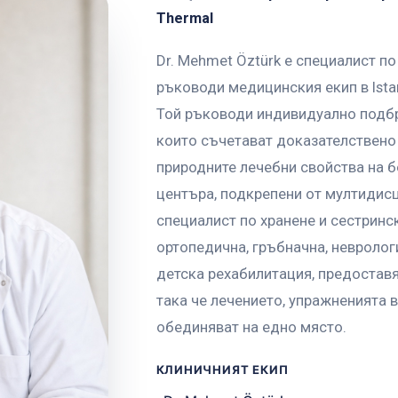
Thermal
Dr. Mehmet Öztürk е специалист п
ръководи медицинския екип в Istan
Той ръководи индивидуално подбр
които съчетават доказателствено
природните лечебни свойства на б
центъра, подкрепени от мултидисц
специалист по хранене и сестринс
ортопедична, гръбначна, невролог
детска рехабилитация, предоставя
така че лечението, упражненията в
обединяват на едно място.
КЛИНИЧНИЯТ ЕКИП