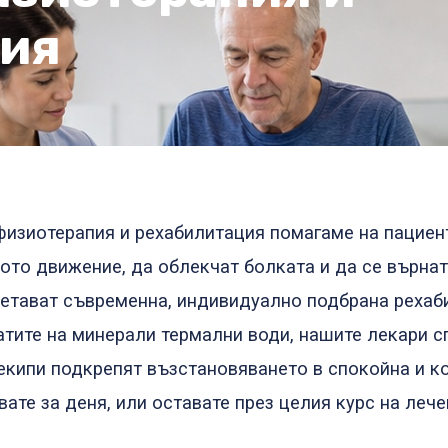
ция
физиотерапия и рехабилитация помагаме на пациент
ото движение, да облекчат болката и да се върна
четават съвременна, индивидуално подбрана рехаб
атите на минерали термални води, нашите лекари с
екипи подкрепят възстановяването в спокойна и 
ате за деня, или оставате през целия курс на лече