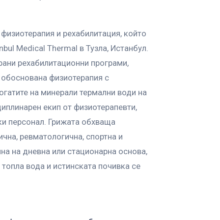
о физиотерапия и рехабилитация, който
bul Medical Thermal в Тузла, Истанбул.
ани рехабилитационни програми,
 обоснована физиотерапия с
огатите на минерали термални води на
иплинарен екип от физиотерапевти,
ки персонал. Грижата обхваща
ична, ревматологична, спортна и
на на дневна или стационарна основа,
 топла вода и истинската почивка се