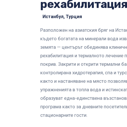
рехабилитаци
Истанбул, Турция
Разположен на азиатския бряг на Иста
където богатата на минерали вода изв
земята — центърът обединява клиничн
рехабилитация и термалното лечение 
покрив. Закрити и открити термални ба
контролирана хидротерапия, спа и тур
както и настаняване на място позволя
упражненията в топла вода и истинска
образуват една-единствена възстано
програма както за дневните посетители
стационарните гости.