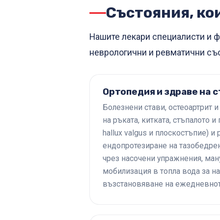
Състояния, ко
Нашите лекари специалисти и ф
неврологични и ревматични със
Ортопедия и здраве на 
Болезнени стави, остеоартрит и
на ръката, китката, стъпалото 
hallux valgus и плоскостъпие) и
ендопротезиране на тазобедрен
чрез насочени упражнения, ман
мобилизация в топла вода за н
възстановяване на ежедневно