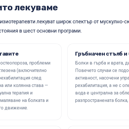
ито лекуваме
изиотерапевти лекуват широк спектър от мускулно-ск
тояния в шест основни програми.
ставите
Гръбначен стълб и
 остеопороза, проблеми
Болки в гърба и врата, 
и глезена (включително
Повечето случаи се под
 рехабилитация след
активност, насочени уп
а или колянна става —
рехабилитация, а не с оп
уална терапия и
вода е централна за обл
амаляване на болката и
разпространената болка,
то движение.