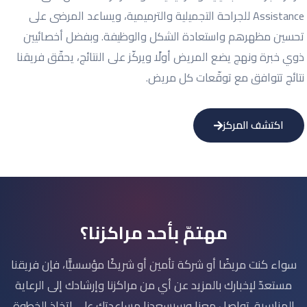
Assistance للجراحة التجميلية والترميمية، ويساعد المرضى على
تحسين مظهرهم واستعادة الشكل والوظيفة. وبفضل أخصائيين
ذوي خبرة ونهج يضع المريض أولًا ويركّز على النتائج، يحقّق فريقنا
نتائج تتوافق مع توقّعات كل مريض.
اكتشف المركز
مهتمّ بأحد مراكزنا؟
سواء كنت مريضًا أو شركة تأمين أو شريكًا مؤسسيًّا، فإن فريقنا
مستعدّ لإخبارك بالمزيد عن أي من مراكزنا وإرشادك إلى الرعاية
المناسبة. تواصل معنا وسيسعدنا مساعدتك على اتخاذ الخطوة