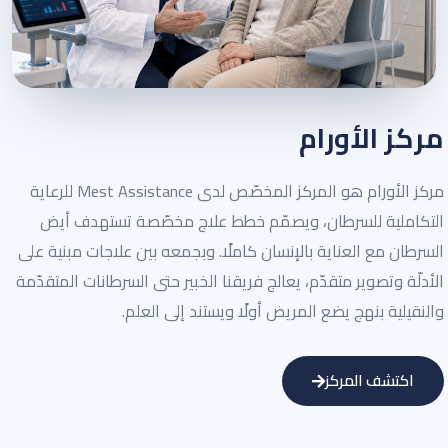
مركز الأورام
مركز الأورام هو المركز المخصّص لدى Mest Assistance للرعاية
التكاملية للسرطان، ويصمّم خطط علاج مخصّصة تستهدف أيض
السرطان مع العناية بالإنسان كاملًا. وبجمعه بين علاجات مبنية على
الأدلّة وتصوير متقدّم، يعالج فريقنا الخبير حتى السرطانات المتقدّمة
والنقيلية بنهج يضع المريض أولًا ويستند إلى العلم.
اكتشف المركز