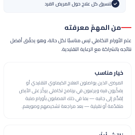
تنسيق كل علاج حول المريض الفرد
من المهمّ معرفته
علم الأورام التكاملي ليس مناسبًا لكل حالة، وهو يحقّق أفضل
نتائجه بالشراكة مع الرعاية التقليدية.
خيار مناسب
المرضى الذين يواصلون العلاج الكيماوي التقليدي أو
يفكّرون فيه ويرغبون في برنامج تكاملي يركّز على الأيض
يُقدَّم إلى جانبه — بما في ذلك المصابون بأورام صلبة
متقدّمة أو نقيلية — بعد مراجعة تشخيصهم وصورهم.