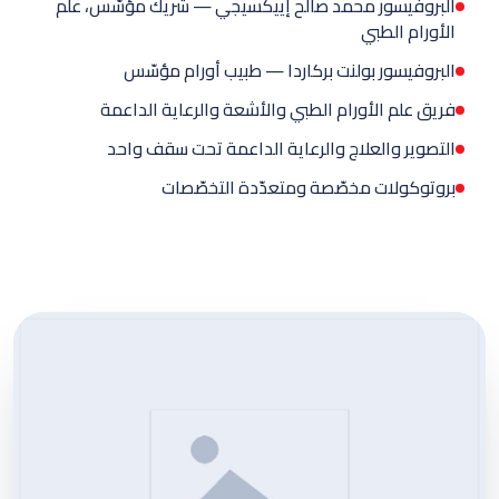
البروفيسور محمد صالح إييكسيجي — شريك مؤسّس، علم
الأورام الطبي
البروفيسور بولنت بركاردا — طبيب أورام مؤسّس
فريق علم الأورام الطبي والأشعة والرعاية الداعمة
التصوير والعلاج والرعاية الداعمة تحت سقف واحد
بروتوكولات مخصّصة ومتعدّدة التخصّصات