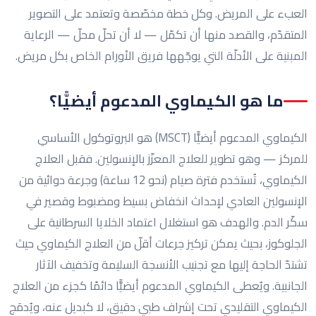
العبء على المريض. وكل خطة مخصّصة وتعتمد على التصوير
المتقدّم، والقصد منها أن تكمّل — لا أن تحلّ محلّ — الرعاية
المبنية على الأدلّة التي يوجّهها فريق الأورام الخاص بكل مريض.
ما هو الكيماوي المدعوم أيضيًّا؟
الكيماوي المدعوم أيضيًّا (MSCT) هو البروتوكول الأساسي
للمركز — وهو تطوير للعلاج المعزّز بالإنسولين. فقبل العلاج
الكيماوي، تُستخدم فترة صيام (نحو 12 ساعة) وجرعة دوائية من
الإنسولين العادي لإحداث انخفاض بسيط ومضبوط وقصير في
سكّر الدم. والهدف هو استغلال اعتماد الخلايا السرطانية على
الجلوكوز، بحيث يمكن تركيز جرعات أقلّ من العلاج الكيماوي حيث
تشتدّ الحاجة إليها مع تجنيب الأنسجة السليمة وتخفيف الآثار
الجانبية. ويُعطى الكيماوي المدعوم أيضيًّا دائمًا كجزء من العلاج
الكيماوي التقليدي تحت إشراف طبي دقيق، لا كبديل عنه، ويُدمَج