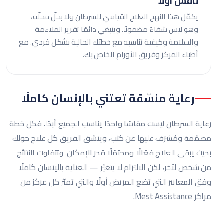
ناقش أولًا
يكمّل هذا النهج العلاج القياسي للسرطان ولا يحلّ محلّه،
وهو ليس شفاءً مضمونًا. وينبغي دائمًا تقرير الملاءمة
والسلامة وكيفية تناسبه مع خطتك الحالية بشكل فردي، مع
أطباء المركز وفريق الأورام الخاص بك.
رعاية منسّقة تعتني بالإنسان كاملًا
رعاية السرطان ليست مقاسًا واحدًا يناسب الجميع أبدًا. فكل خطة
مصمّمة ومُشرَف عليها عن كثب، وينسّق الفريق كل علاج حولك
بحيث يبقى العلاج فعّالًا ومحتمَلًا قدر الإمكان. وتتفاوت النتائج
من شخص لآخر، لكن الالتزام لا يتغيّر — العناية بالإنسان كاملًا
وفق المعايير التي تضع المريض أولًا والتي تميّز كل مركز من
مراكز Mest Assistance.