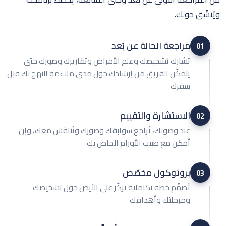
ويُنسَّق حولك.
مراجعة الحالة عن بُعد
01
تشارك تشخيصك وعلم الأمراض وتقاريرك وصورك حتى
يتمكّن الفريق من إرشادك حول مدى ملاءمة النهج لك قبل
سفرك
الاستشارة والتقييم
02
عند وصولك، تُراجَع سوابقك وصورك وتُناقَش معك، وإن
أمكن مع طبيب الأورام الخاص بك
بروتوكول مخصّص
03
تُصمَّم خطة تكاملية تركّز على الأيض حول تشخيصك
ومرحلتك وأهدافك