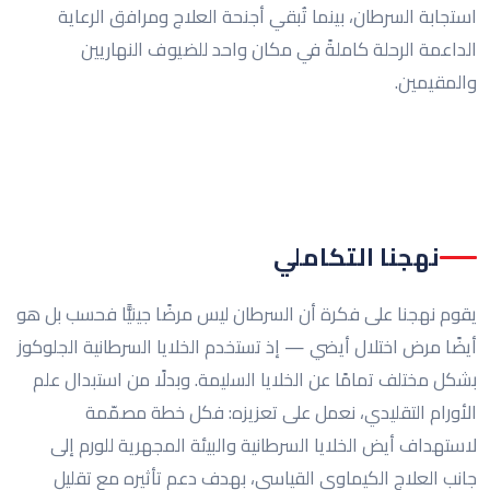
استجابة السرطان، بينما تُبقي أجنحة العلاج ومرافق الرعاية
الداعمة الرحلة كاملةً في مكان واحد للضيوف النهاريين
والمقيمين.
نهجنا التكاملي
يقوم نهجنا على فكرة أن السرطان ليس مرضًا جينيًّا فحسب بل هو
أيضًا مرض اختلال أيضي — إذ تستخدم الخلايا السرطانية الجلوكوز
بشكل مختلف تمامًا عن الخلايا السليمة. وبدلًا من استبدال علم
الأورام التقليدي، نعمل على تعزيزه: فكل خطة مصمّمة
لاستهداف أيض الخلايا السرطانية والبيئة المجهرية للورم إلى
جانب العلاج الكيماوي القياسي، بهدف دعم تأثيره مع تقليل