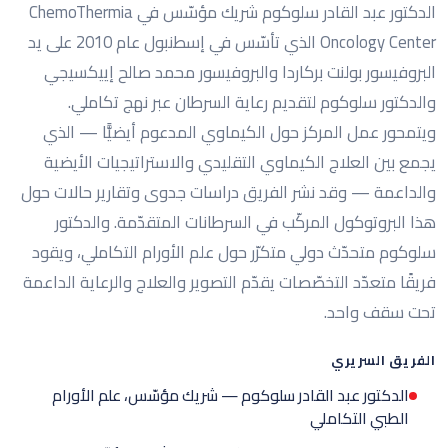
الدكتور عبد القادر سلوكوم شريك مؤسّس في ChemoThermia
Oncology Center الذي تأسّس في إسطنبول عام 2010 على يد
البروفيسور بولنت بركاردا والبروفيسور محمد صالح إييكسيجي
والدكتور سلوكوم لتقديم رعاية السرطان عبر نهج تكاملي.
ويتمحور عمل المركز حول الكيماوي المدعوم أيضيًّا — الذي
يجمع بين العلاج الكيماوي التقليدي والاستراتيجيات الأيضية
والداعمة — وقد نشر الفريق دراسات جدوى وتقارير حالات حول
هذا البروتوكول المركّب في السرطانات المتقدّمة. والدكتور
سلوكوم متحدّث دولي متكرّر حول علم الأورام التكاملي، ويقود
فريقًا متعدّد التخصّصات يقدّم التصوير والعلاج والرعاية الداعمة
تحت سقف واحد.
الفريق السريري
الدكتور عبد القادر سلوكوم — شريك مؤسّس، علم الأورام
الطبي التكاملي