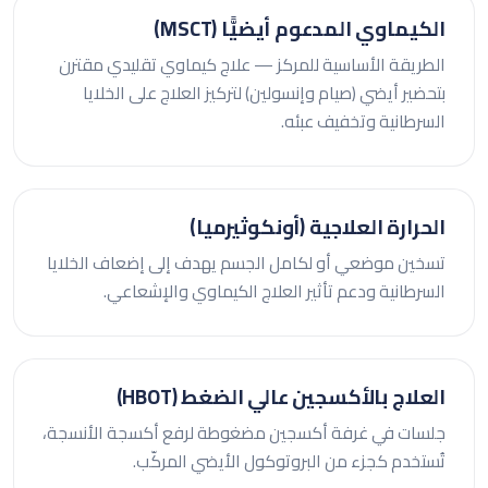
الكيماوي المدعوم أيضيًّا (MSCT)
الطريقة الأساسية للمركز — علاج كيماوي تقليدي مقترن
بتحضير أيضي (صيام وإنسولين) لتركيز العلاج على الخلايا
السرطانية وتخفيف عبئه.
الحرارة العلاجية (أونكوثيرميا)
تسخين موضعي أو لكامل الجسم يهدف إلى إضعاف الخلايا
السرطانية ودعم تأثير العلاج الكيماوي والإشعاعي.
العلاج بالأكسجين عالي الضغط (HBOT)
جلسات في غرفة أكسجين مضغوطة لرفع أكسجة الأنسجة،
تُستخدم كجزء من البروتوكول الأيضي المركّب.