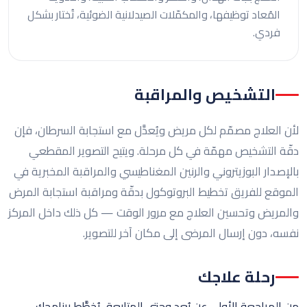
المُعاد توظيفها، والمكمّلات الصيدلانية الضوئية، تُختار بشكل
فردي.
التشخيص والمراقبة
لأن العلاج مصمّم لكل مريض ويُعدَّل مع استجابة السرطان، فإن
دقّة التشخيص مهمّة في كل مرحلة. ويتيح التصوير المقطعي
بالإصدار البوزيتروني والرنين المغناطيسي والمراقبة المخبرية في
الموقع للفريق تخطيط البروتوكول بدقّة ومراقبة استجابة المرض
والمريض وتحسين العلاج مع مرور الوقت — كل ذلك داخل المركز
نفسه، دون إرسال المرضى إلى مكان آخر للتصوير.
رحلة علاجك
من المراجعة الأولى عن بُعد وحتى المتابعة، يُخطَّط برنامجك