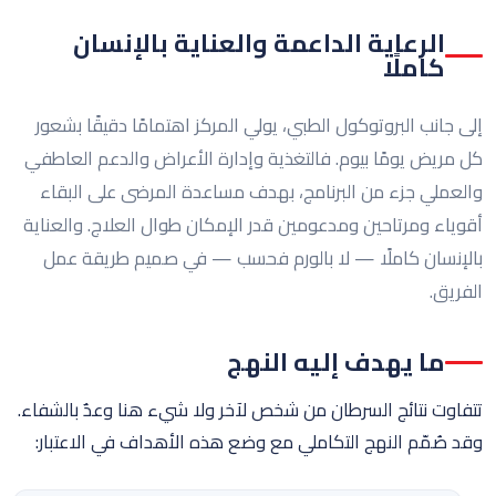
الرعاية الداعمة والعناية بالإنسان
كاملًا
إلى جانب البروتوكول الطبي، يولي المركز اهتمامًا دقيقًا بشعور
كل مريض يومًا بيوم. فالتغذية وإدارة الأعراض والدعم العاطفي
والعملي جزء من البرنامج، بهدف مساعدة المرضى على البقاء
أقوياء ومرتاحين ومدعومين قدر الإمكان طوال العلاج. والعناية
بالإنسان كاملًا — لا بالورم فحسب — في صميم طريقة عمل
الفريق.
ما يهدف إليه النهج
تتفاوت نتائج السرطان من شخص لآخر ولا شيء هنا وعدٌ بالشفاء.
وقد صُمّم النهج التكاملي مع وضع هذه الأهداف في الاعتبار: