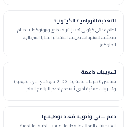
التغذية الأورامية الكيتونية
نظام غذائي كيتوني تحت إشراف طبي وبروتوكولات صيام
مصمّمة لاستهداف طريقة استخدام الخلايا السرطانية
للجلوكوز.
تسريبات داعمة
فيتامين C بجرعات عالية و2-DG (2-ديوكسي-دي-غلوكوز)
وتسريبات مغذّية أخرى تُستخدم لدعم البرنامج العام.
دعم نباتي وأدوية مُعاد توظيفها
العلاج بنبات الهدال، والفطر والأعشاب الطبية، والأدوية