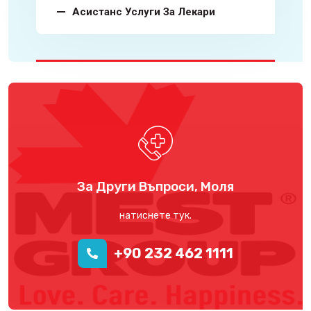
Асистанс Услуги За Лекари
За Други Въпроси, Моля
натиснете тук.
+90 232 462 1111