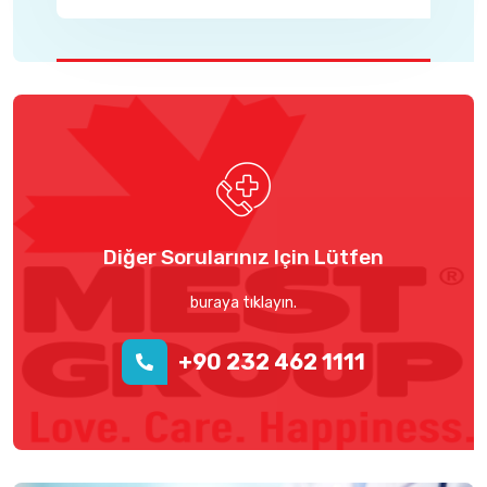
Diğer Sorularınız Için Lütfen
buraya tıklayın.
+90 232 462 1111