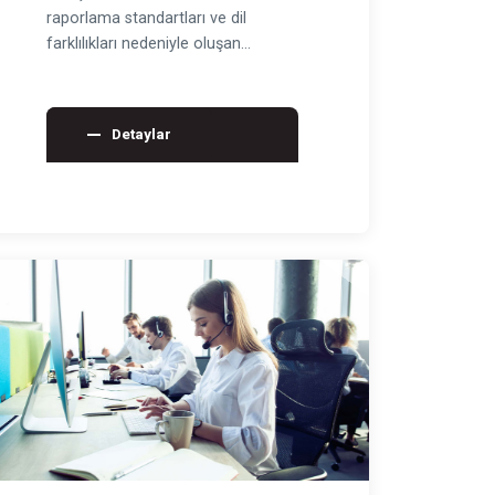
raporlama standartları ve dil
farklılıkları nedeniyle oluşan
belirsizliği azaltır. Sigort…
Detaylar