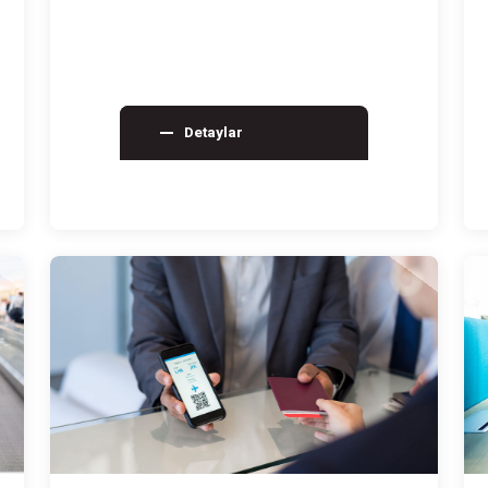
disiplinli bir sü…
Detaylar