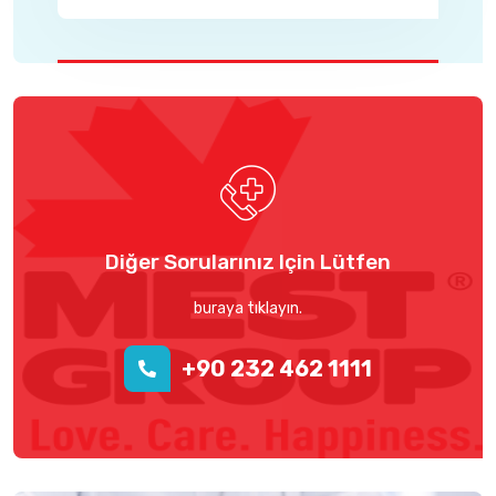
Diğer Sorularınız Için Lütfen
buraya tıklayın.
+90 232 462 1111