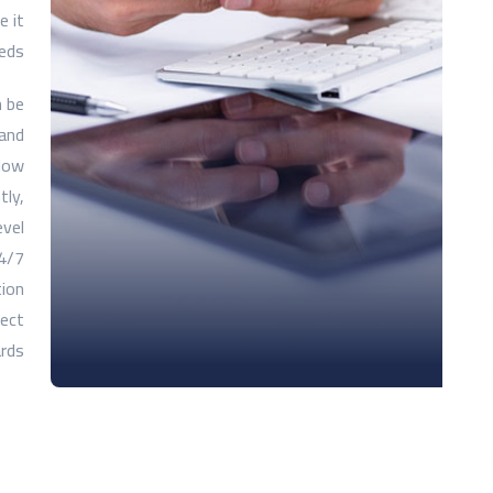
e it
eds.
n be
 and
llow
tly,
evel
4/7
tion
tect
rds.