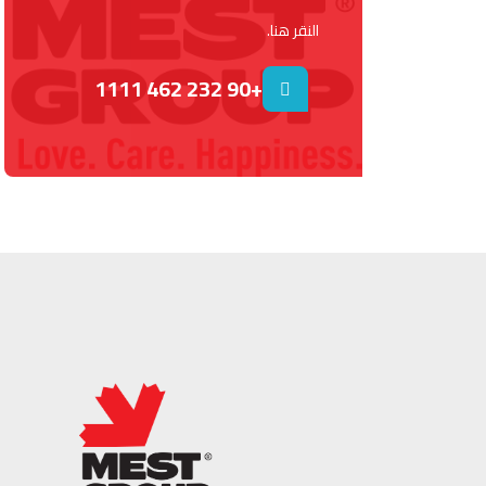
النقر هنا.
+90 232 462 1111