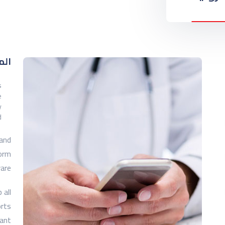
الم
s
e
y
d
 and
form
are.
 all
orts
tant