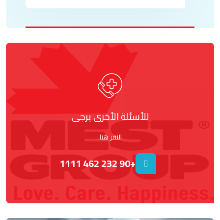
للأسئلة الأخرى يرجى
النقر هنا.
+90 232 462 1111