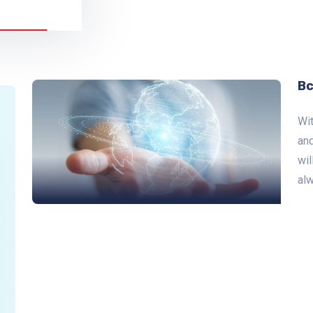
Вс
Wit
an
wil
alw