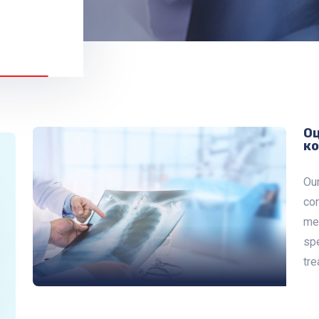
Оц
к
Ou
con
med
spe
tre