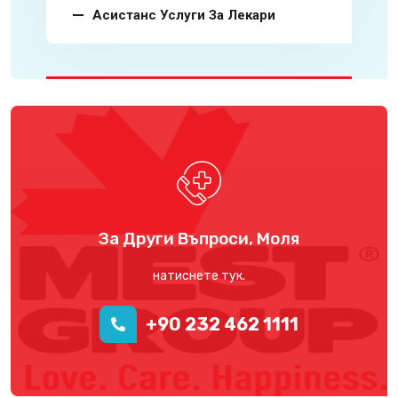
Асистанс Услуги За Лекари
За Други Въпроси, Моля
натиснете тук.
+90 232 462 1111