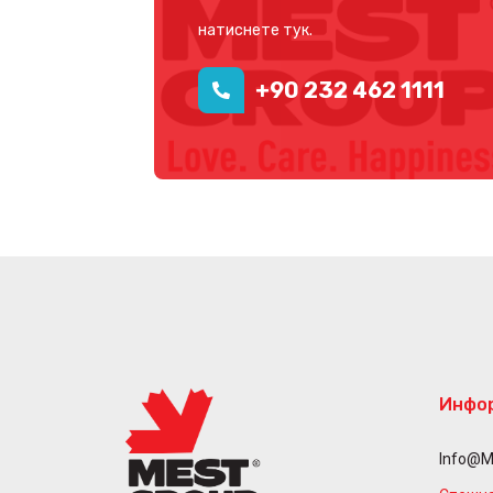
натиснете тук.
+90 232 462 1111
Инфо
Info@m