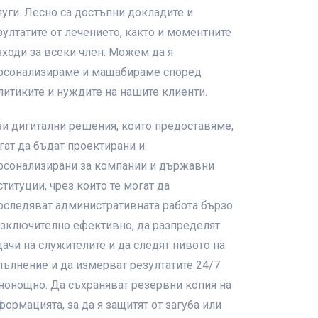
луги. Лесно са достъпни докладите и
зултатите от лечението, както и моментните
зходи за всеки член. Можем да я
рсонализираме и мащабираме според
литиките и нуждите на нашите клиенти.
зи дигитални решения, които предоставяме,
гат да бъдат проектирани и
рсонализирани за компании и държавни
ституции, чрез които те могат да
оследяват административната работа бързо
изключително ефективно, да разпределят
дачи на служителите и да следят нивото на
пълнение и да измерват резултатите 24/7
нонощно. Да съхраняват резервни копия на
формацията, за да я защитят от загуба или