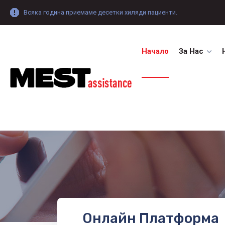
Всяка година приемаме десетки хиляди пациенти.
Начало
За Нас
Онлайн Платформа