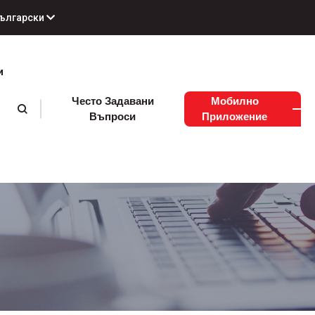
ългарски
и
Често Задавани
Мобилно
Въпроси
Приложение