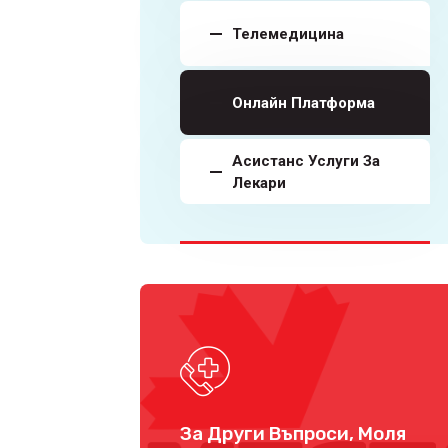
Телемедицина
Онлайн Платформа
Асистанс Услуги За
Лекари
За Други Въпроси, Моля