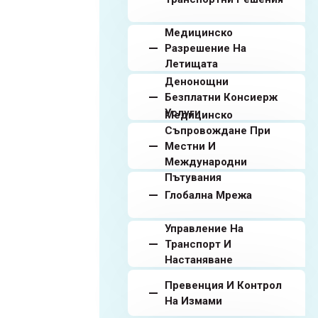
Медицинско
Разрешение На
Летищата
Денонощни
Безплатни Консиерж
Услуги
Медицинско
Съпровождане При
Местни И
Международни
Пътувания
Глобална Мрежа
Управление На
Транспорт И
Настаняване
Превенция И Контрол
На Измами