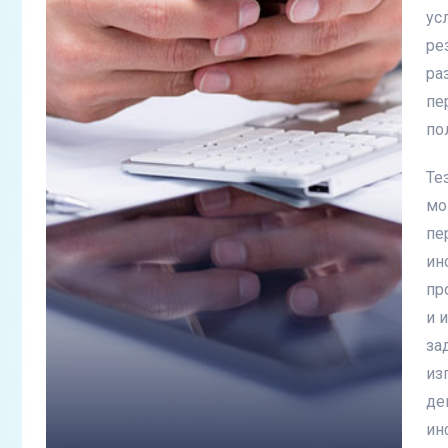
ус
ре
ра
пе
по
Те
мо
пе
ин
пр
и 
за
из
де
ин