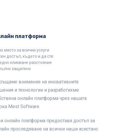
нлайн платформа
о място за всички услуги
ен достъп, където и да сте
едно кликване разстояние
пълно защитено
ръщаме внимание на иновативните
шения и технологии и разработихме
бствена онлайн платформа чрез нашата
рка Mest Software.
зи онлайн платформа предоставя достъп за
лайн проследяване на всички наши асистанс