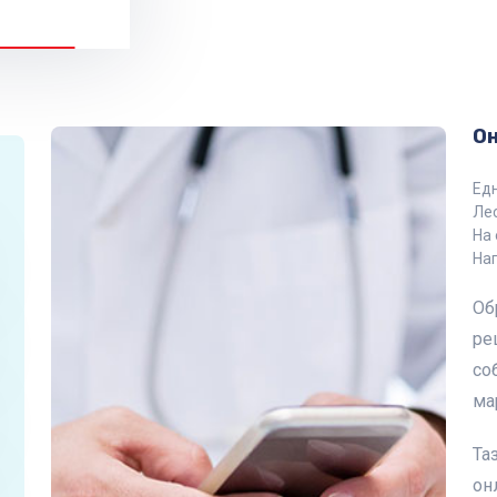
О
Едн
Лес
На 
На
Об
ре
со
ма
Та
он