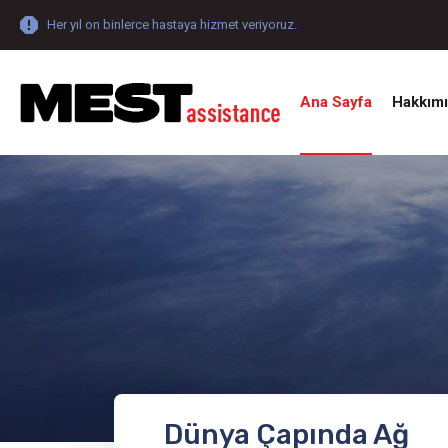
Her yıl on binlerce hastaya hizmet veriyoruz.
Ana Sayfa
Hakkım
Dünya Çapında Ağ