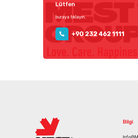
Lütfen
buraya tıklayın.
+90 232 462 1111
Bilgi
Info@m