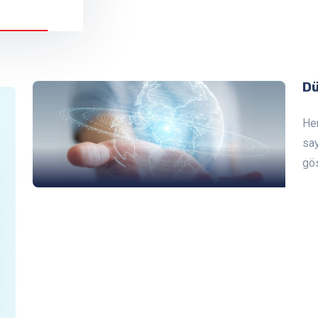
Dü
Her
sa
gös