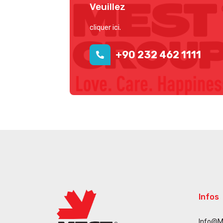
Veuillez
cliquer ici.
+90 232 462 1111
Infos
Info@m