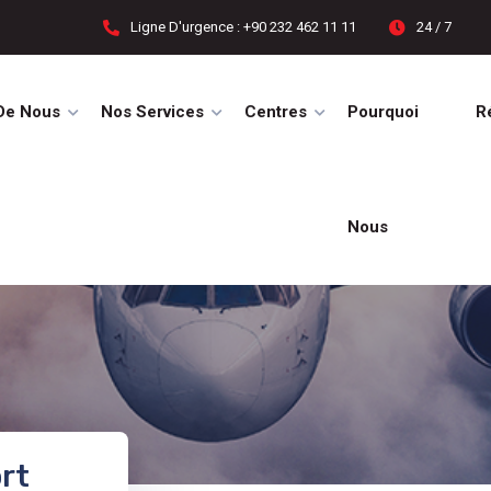
Ligne D'urgence : +90 232 462 11 11
24 / 7
De Nous
Nos Services
Centres
Pourquoi
R
Nous
rt