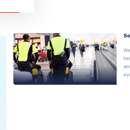
So
We 
he
amb
eva