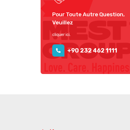
Pour Toute Autre Question,
Veuillez
cliquer ici.
+90 232 462 1111