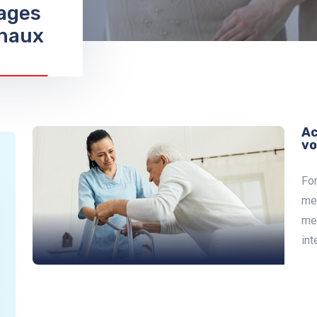
yages
onaux
Ac
vo
For
med
med
int