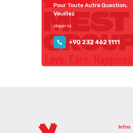
Pour Toute Autre Question,
Veuillez
cliquer ici.
+90 232 462 1111
Infos