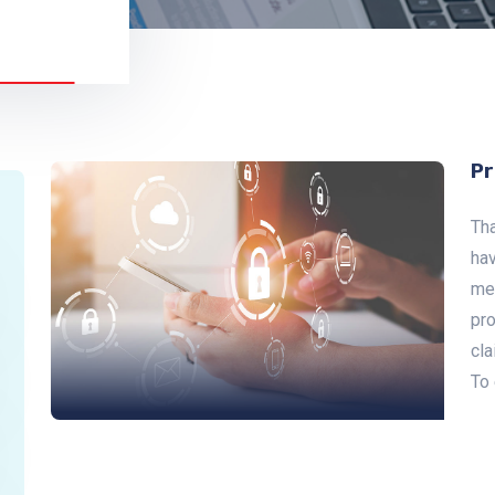
Pr
Tha
hav
met
pro
cla
To 