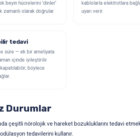
k beyin hücrelerini 'dinler'
kablolarla elektrotlara bağ
 zamanlı olarak doğrular.
uyarı verir.
ilir tedavi
ve süre — ek bir ameliyata
n içinde iyileştirilir.
apatılabilir; böylece
ğlar.
iz Durumlar
ında çeşitli nörolojik ve hareket bozukluklarını tedavi etme
dülasyon tedavilerini kullanır.