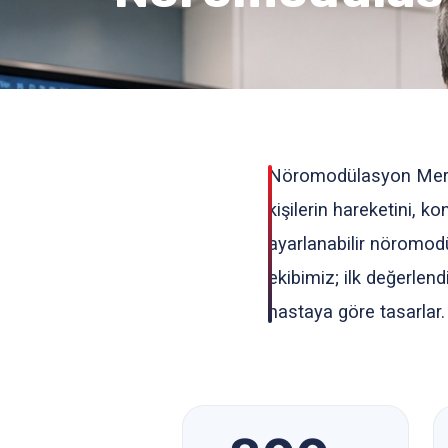
Nöromodülasyon Merkez
kişilerin hareketini, 
ayarlanabilir nöromodü
ekibimiz; ilk değerle
hastaya göre tasarlar.