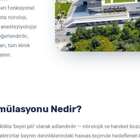
eri fonksiyonel
a; nöroloji,
e anesteziyolojiyi
erlendirilir;
rı, tüm klinik
lınır.
imülasyonu Nedir?
kla 'beyin pili' olarak adlandırılır — nörolojik ve hareket bozukl
trotlar beynin derinliklerindeki hassas biçimde hedeflenen böl