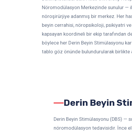
Nöromodülasyon Merkezinde sunulur — il
nöroşirürjiye adanmış bir merkez. Her hast
beyin cerrahisi, nöropsikoloji, psikiyatri v
kapsayan koordineli bir ekip tarafından değ
böylece her Derin Beyin Stimülasyonu kara
tablo göz önünde bulundurularak birlikte a
Derin Beyin St
Derin Beyin Stimülasyonu (DBS) — sıklı
nöromodülasyon tedavisidir. İnce elek