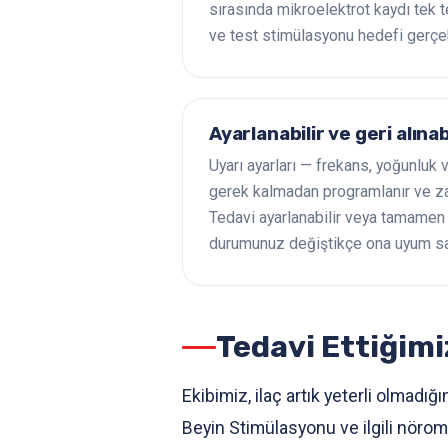
sırasında mikroelektrot kaydı tek te
ve test stimülasyonu hedefi gerçek
Ayarlanabilir ve geri alınab
Uyarı ayarları — frekans, yoğunluk 
gerek kalmadan programlanır ve zama
Tedavi ayarlanabilir veya tamamen k
durumunuz değiştikçe ona uyum sa
Tedavi Ettiğim
Ekibimiz, ilaç artık yeterli olmadığ
Beyin Stimülasyonu ve ilgili nöromo