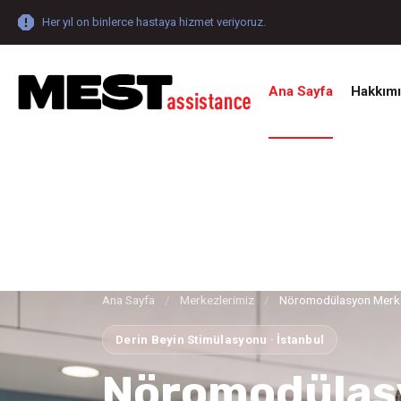
Her yıl on binlerce hastaya hizmet veriyoruz.
Ana Sayfa
Hakkım
Ana Sayfa
/
Merkezlerimiz
/
Nöromodülasyon Merk
Derin Beyin Stimülasyonu · İstanbul
Nöromodülas