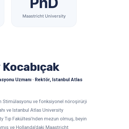
PhD
Maastricht University
y Kocabıçak
asyonu Uzmanı · Rektör, Istanbul Atlas
n Stimülasyonu ve fonksiyonel nöroşirürji
ı ve Istanbul Atlas University
ty Tıp Fakültesi'nden mezun olmuş, beyin
amış ve Hollanda'daki Maastricht