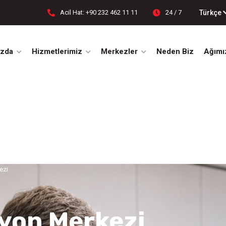
Türkçe
Acil Hat: +90 232 462 11 11
24 / 7
ızda
Hizmetlerimiz
Merkezler
Neden Biz
Ağımı
ezi
yon Merkezi