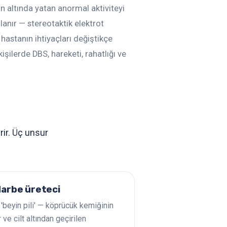
rin altında yatan anormal aktiviteyi
ulanır — stereotaktik elektrot
hastanın ihtiyaçları değiştikçe
kişilerde DBS, hareketi, rahatlığı ve
rir. Üç unsur
darbe üreteci
'beyin pili' — köprücük kemiğinin
ir ve cilt altından geçirilen