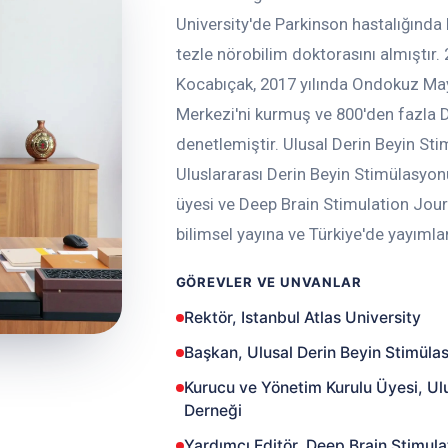
University'de Parkinson hastalığında
tezle nörobilim doktorasını almıştır.
Kocabıçak, 2017 yılında Ondokuz Ma
Merkezi'ni kurmuş ve 800'den fazla D
denetlemiştir. Ulusal Derin Beyin St
Uluslararası Derin Beyin Stimülasyon
üyesi ve Deep Brain Stimulation Jour
bilimsel yayına ve Türkiye'de yayımla
GÖREVLER VE UNVANLAR
Rektör, Istanbul Atlas University
Başkan, Ulusal Derin Beyin Stimüla
Kurucu ve Yönetim Kurulu Üyesi, Ul
Derneği
Yardımcı Editör, Deep Brain Stimula